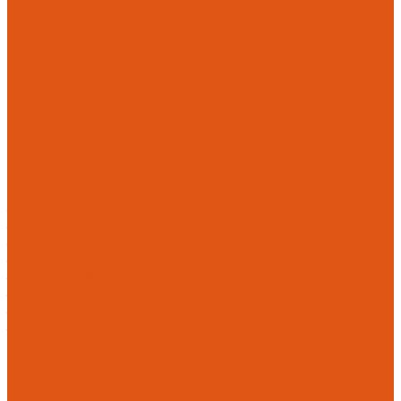
Фотогалерея
Помощь
Покупки
Условия оплаты
Условия доставки
Где купить
Рекомендации
Нам доверяют
Контакты
...
Каталог товаров
Блок переноса форсунок
Защита BETA
Защита KTM/Husqvarna/Gas Gas
Заглушки руля
Защита датчика положения заслонки
Защита ловушки цепи
Защита радиаторов
Защита тормозных дисков
Защита цилиндра сцепления
Крепление на руль
Крышка мощностного клапана
Крышки сцепления
Штуцер для бака