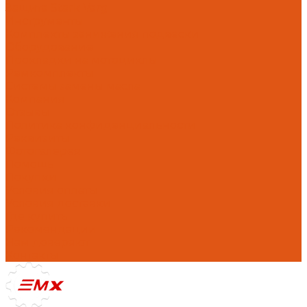
Защита Stark Varg
Инструменты
Комплекты занижения подвески
Оборудование
Прокладки на мотоциклы
Ремкомплекты
Системы замены масла
Компания
Отзывы
Политика конфиденциальности
Реквизиты
Фотогалерея
Помощь
Покупки
Условия оплаты
Условия доставки
Где купить
Рекомендации
Нам доверяют
Контакты