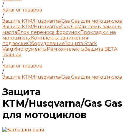
/
Каталог товаров
/
Защита KTM/Husqvarna/Gas Gas для мотоциклов
Защита KTM/Husqvarna/Gas Gas
Системы замены
масла
Блок переноса форсунок
Прокладки на
мотоциклы
Комплекты занижения
подвески
Оборудование
Защита Stark
Varg
Инструменты
Ремкомплекты
Защита BETA
Главная
/
Каталог товаров
/
Защита KTM/Husqvarna/Gas Gas для мотоциклов
Защита
KTM/Husqvarna/Gas Gas
для мотоциклов