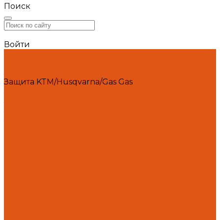
Поиск
Войти
Каталог товаров
Блок переноса форсунок
Защита BETA
Защита KTM/Husqvarna/Gas Gas
Заглушки руля
Защита датчика положения заслонки
Защита ловушки цепи
Защита Stark Varg
Инструменты
Комплекты занижения подвески
Оборудование
Прокладки на мотоциклы
Ремкомплекты
Системы замены масла
Компания
Отзывы
Политика конфиденциальности
Реквизиты