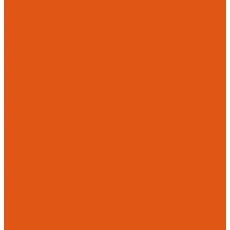
Фотогалерея
Помощь
Покупки
Условия оплаты
Условия доставки
Где купить
Рекомендации
Нам доверяют
Контакты
...
Каталог товаров
Блок переноса форсунок
Защита BETA
Защита KTM/Husqvarna/Gas Gas
Заглушки руля
Защита датчика положения заслонки
Защита ловушки цепи
Защита радиаторов
Защита тормозных дисков
Защита цилиндра сцепления
Крепление на руль
Крышка мощностного клапана
Крышки сцепления
Штуцер для бака