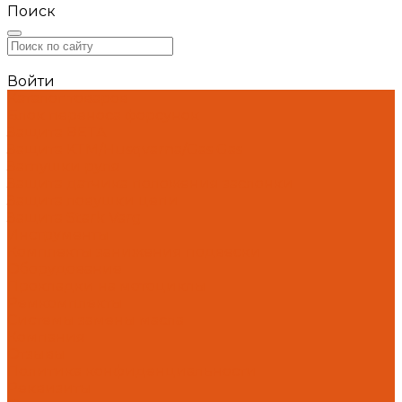
Поиск
Войти
Каталог товаров
Блок переноса форсунок
Защита BETA
Защита KTM/Husqvarna/Gas Gas
Заглушки руля
Защита датчика положения заслонки
Защита ловушки цепи
Защита Stark Varg
Инструменты
Комплекты занижения подвески
Оборудование
Прокладки на мотоциклы
Ремкомплекты
Системы замены масла
Компания
Отзывы
Политика конфиденциальности
Реквизиты