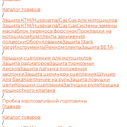
/
Каталог товаров
/
Защита KTM/Husqvarna/Gas Gas для мотоциклов
Защита KTM/Husqvarna/Gas Gas
Системы замены
масла
Блок переноса форсунок
Прокладки на
мотоциклы
Комплекты занижения
подвески
Оборудование
Защита Stark
Varg
Инструменты
Ремкомплекты
Защита BETA
/
Крышки сцепления для мотоциклов
Защита радиаторов
Защита тормозных
дисков
Защита датчика положения
заслонки
Защита цилиндра сцепления
Штуцер
для бака
Крепление на руль
Защита ловушки
цепи
Крышки сцепления
Заглушки руля
Крышка
мощностного клапана
/
Пробка маслозаливной горловины
Главная
/
Каталог товаров
/