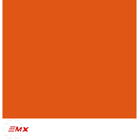
Защита Stark Varg
Инструменты
Комплекты занижения подвески
Оборудование
Прокладки на мотоциклы
Ремкомплекты
Системы замены масла
Компания
Отзывы
Политика конфиденциальности
Реквизиты
Фотогалерея
Помощь
Покупки
Условия оплаты
Условия доставки
Где купить
Рекомендации
Нам доверяют
Контакты