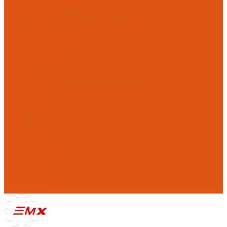
Защита Stark Varg
Инструменты
Комплекты занижения подвески
Оборудование
Прокладки на мотоциклы
Ремкомплекты
Системы замены масла
Компания
Отзывы
Политика конфиденциальности
Реквизиты
Фотогалерея
Помощь
Покупки
Условия оплаты
Условия доставки
Где купить
Рекомендации
Нам доверяют
Контакты