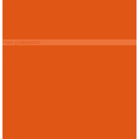
Фотогалерея
Помощь
Покупки
Условия оплаты
Условия доставки
Где купить
Рекомендации
Нам доверяют
Контакты
...
Каталог товаров
Блок переноса форсунок
Защита BETA
Защита KTM/Husqvarna/Gas Gas
Заглушки руля
Защита датчика положения заслонки
Защита ловушки цепи
Защита радиаторов
Защита тормозных дисков
Защита цилиндра сцепления
Крепление на руль
Крышка мощностного клапана
Крышки сцепления
Штуцер для бака