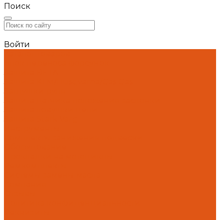
Поиск
Войти
Каталог товаров
Блок переноса форсунок
Защита BETA
Защита KTM/Husqvarna/Gas Gas
Заглушки руля
Защита датчика положения заслонки
Защита ловушки цепи
Защита Stark Varg
Инструменты
Комплекты занижения подвески
Оборудование
Прокладки на мотоциклы
Ремкомплекты
Системы замены масла
Компания
Отзывы
Политика конфиденциальности
Реквизиты