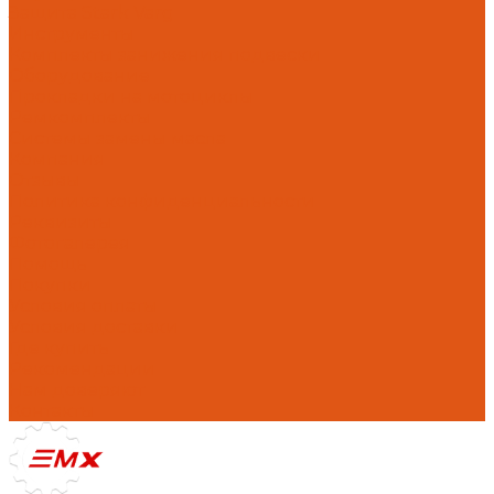
Защита Stark Varg
Инструменты
Комплекты занижения подвески
Оборудование
Прокладки на мотоциклы
Ремкомплекты
Системы замены масла
Компания
Отзывы
Политика конфиденциальности
Реквизиты
Фотогалерея
Помощь
Покупки
Условия оплаты
Условия доставки
Где купить
Рекомендации
Нам доверяют
Контакты