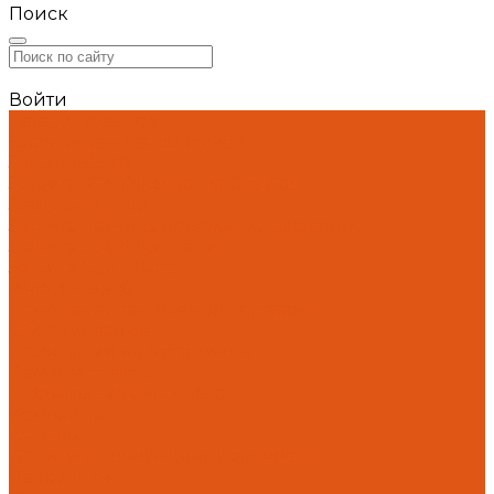
Поиск
Войти
Каталог товаров
Блок переноса форсунок
Защита BETA
Защита KTM/Husqvarna/Gas Gas
Заглушки руля
Защита датчика положения заслонки
Защита ловушки цепи
Защита Stark Varg
Инструменты
Комплекты занижения подвески
Оборудование
Прокладки на мотоциклы
Ремкомплекты
Системы замены масла
Компания
Отзывы
Политика конфиденциальности
Реквизиты