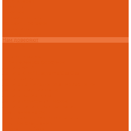
Фотогалерея
Помощь
Покупки
Условия оплаты
Условия доставки
Где купить
Рекомендации
Нам доверяют
Контакты
...
Каталог товаров
Блок переноса форсунок
Защита BETA
Защита KTM/Husqvarna/Gas Gas
Заглушки руля
Защита датчика положения заслонки
Защита ловушки цепи
Защита радиаторов
Защита тормозных дисков
Защита цилиндра сцепления
Крепление на руль
Крышка мощностного клапана
Крышки сцепления
Штуцер для бака