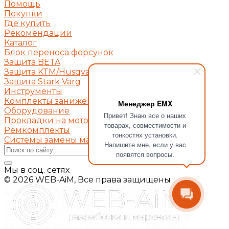
Помощь
Покупки
Где купить
Рекомендации
Каталог
Блок переноса форсунок
Защита BETA
Защита KTM/Husqvarna/Gas Gas
Защита Stark Varg
Инструменты
Комплекты занижения подвески
Менеджер EMX
Оборудование
Привет! Знаю все о наших
Прокладки на мотоциклы
товарах, совместимости и
Ремкомплекты
тонкостях установки.
Системы замены масла
Напишите мне, если у вас
появятся вопросы.
Мы в соц. сетях
© 2026 WEB-AiM, Все права защищены