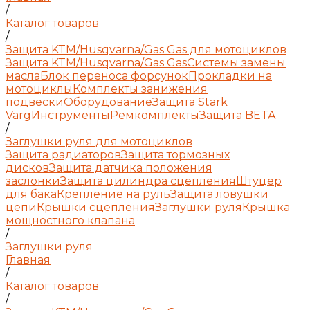
/
Каталог товаров
/
Защита KTM/Husqvarna/Gas Gas для мотоциклов
Защита KTM/Husqvarna/Gas Gas
Системы замены
масла
Блок переноса форсунок
Прокладки на
мотоциклы
Комплекты занижения
подвески
Оборудование
Защита Stark
Varg
Инструменты
Ремкомплекты
Защита BETA
/
Заглушки руля для мотоциклов
Защита радиаторов
Защита тормозных
дисков
Защита датчика положения
заслонки
Защита цилиндра сцепления
Штуцер
для бака
Крепление на руль
Защита ловушки
цепи
Крышки сцепления
Заглушки руля
Крышка
мощностного клапана
/
Заглушки руля
Главная
/
Каталог товаров
/