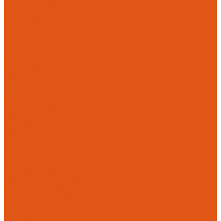
Фотогалерея
Помощь
Покупки
Условия оплаты
Условия доставки
Где купить
Рекомендации
Нам доверяют
Контакты
...
Каталог товаров
Блок переноса форсунок
Защита BETA
Защита KTM/Husqvarna/Gas Gas
Заглушки руля
Защита датчика положения заслонки
Защита ловушки цепи
Защита радиаторов
Защита тормозных дисков
Защита цилиндра сцепления
Крепление на руль
Крышка мощностного клапана
Крышки сцепления
Штуцер для бака