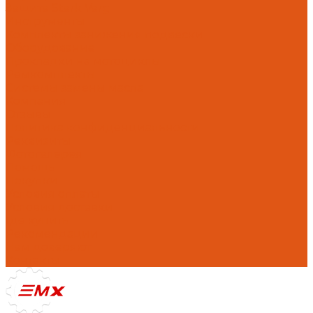
Защита Stark Varg
Инструменты
Комплекты занижения подвески
Оборудование
Прокладки на мотоциклы
Ремкомплекты
Системы замены масла
Компания
Отзывы
Политика конфиденциальности
Реквизиты
Фотогалерея
Помощь
Покупки
Условия оплаты
Условия доставки
Где купить
Рекомендации
Нам доверяют
Контакты