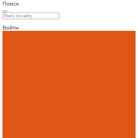
Поиск
Войти
Каталог товаров
Блок переноса форсунок
Защита BETA
Защита KTM/Husqvarna/Gas Gas
Заглушки руля
Защита датчика положения заслонки
Защита ловушки цепи
Защита Stark Varg
Инструменты
Комплекты занижения подвески
Оборудование
Прокладки на мотоциклы
Ремкомплекты
Системы замены масла
Компания
Отзывы
Политика конфиденциальности
Реквизиты