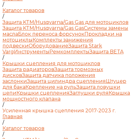
/
Каталог товаров
/
Защита KTM/Husqvarna/Gas Gas для мотоциклов
Защита KTM/Husqvarna/Gas Gas
Системы замены
масла
Блок переноса форсунок
Прокладки на
мотоциклы
Комплекты занижения
подвески
Оборудование
Защита Stark
Varg
Инструменты
Ремкомплекты
Защита BETA
/
Крышки сцепления для мотоциклов
Защита радиаторов
Защита тормозных
дисков
Защита датчика положения
заслонки
Защита цилиндра сцепления
Штуцер
для бака
Крепление на руль
Защита ловушки
цепи
Крышки сцепления
Заглушки руля
Крышка
мощностного клапана
/
Усиленная крышка сцепления 2017-2023 г.
Главная
/
Каталог товаров
/