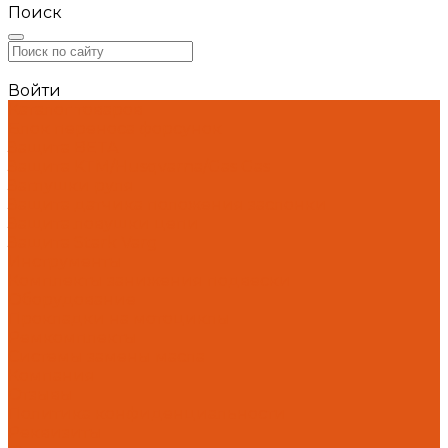
Поиск
Войти
Каталог товаров
Блок переноса форсунок
Защита BETA
Защита KTM/Husqvarna/Gas Gas
Заглушки руля
Защита датчика положения заслонки
Защита ловушки цепи
Защита Stark Varg
Инструменты
Комплекты занижения подвески
Оборудование
Прокладки на мотоциклы
Ремкомплекты
Системы замены масла
Компания
Отзывы
Политика конфиденциальности
Реквизиты