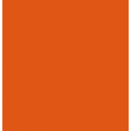
Фотогалерея
Помощь
Покупки
Условия оплаты
Условия доставки
Где купить
Рекомендации
Нам доверяют
Контакты
...
Каталог товаров
Блок переноса форсунок
Защита BETA
Защита KTM/Husqvarna/Gas Gas
Заглушки руля
Защита датчика положения заслонки
Защита ловушки цепи
Защита радиаторов
Защита тормозных дисков
Защита цилиндра сцепления
Крепление на руль
Крышка мощностного клапана
Крышки сцепления
Штуцер для бака