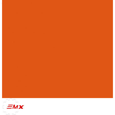
Защита Stark Varg
Инструменты
Комплекты занижения подвески
Оборудование
Прокладки на мотоциклы
Ремкомплекты
Системы замены масла
Компания
Отзывы
Политика конфиденциальности
Реквизиты
Фотогалерея
Помощь
Покупки
Условия оплаты
Условия доставки
Где купить
Рекомендации
Нам доверяют
Контакты