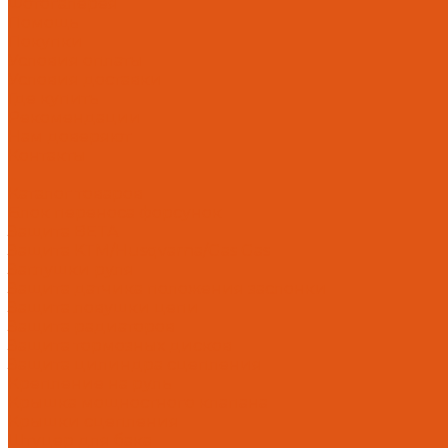
Фотогалерея
Помощь
Покупки
Условия оплаты
Условия доставки
Где купить
Рекомендации
Нам доверяют
Контакты
...
Каталог товаров
Блок переноса форсунок
Защита BETA
Защита KTM/Husqvarna/Gas Gas
Заглушки руля
Защита датчика положения заслонки
Защита ловушки цепи
Защита радиаторов
Защита тормозных дисков
Защита цилиндра сцепления
Крепление на руль
Крышка мощностного клапана
Крышки сцепления
Штуцер для бака