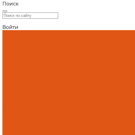
Поиск
Войти
Каталог товаров
Блок переноса форсунок
Защита BETA
Защита KTM/Husqvarna/Gas Gas
Заглушки руля
Защита датчика положения заслонки
Защита ловушки цепи
Защита Stark Varg
Инструменты
Комплекты занижения подвески
Оборудование
Прокладки на мотоциклы
Ремкомплекты
Системы замены масла
Компания
Отзывы
Политика конфиденциальности
Реквизиты