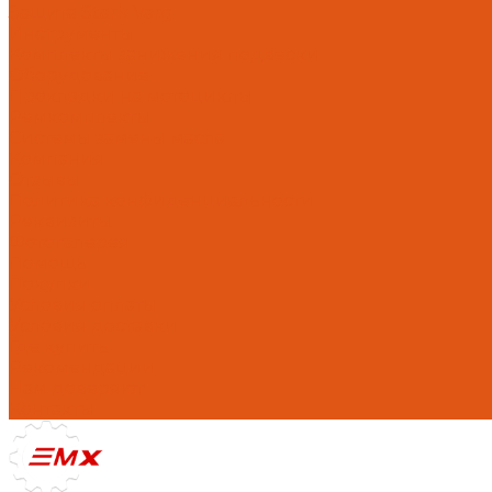
Защита Stark Varg
Инструменты
Комплекты занижения подвески
Оборудование
Прокладки на мотоциклы
Ремкомплекты
Системы замены масла
Компания
Отзывы
Политика конфиденциальности
Реквизиты
Фотогалерея
Помощь
Покупки
Условия оплаты
Условия доставки
Где купить
Рекомендации
Нам доверяют
Контакты