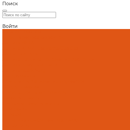
Поиск
Войти
Каталог товаров
Блок переноса форсунок
Защита BETA
Защита KTM/Husqvarna/Gas Gas
Заглушки руля
Защита датчика положения заслонки
Защита ловушки цепи
Защита Stark Varg
Инструменты
Комплекты занижения подвески
Оборудование
Прокладки на мотоциклы
Ремкомплекты
Системы замены масла
Компания
Отзывы
Политика конфиденциальности
Реквизиты