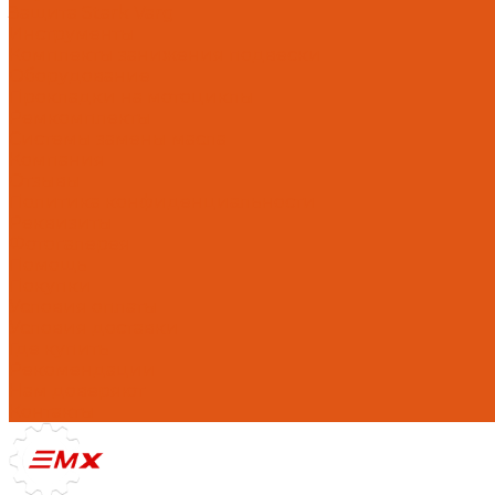
Защита Stark Varg
Инструменты
Комплекты занижения подвески
Оборудование
Прокладки на мотоциклы
Ремкомплекты
Системы замены масла
Компания
Отзывы
Политика конфиденциальности
Реквизиты
Фотогалерея
Помощь
Покупки
Условия оплаты
Условия доставки
Где купить
Рекомендации
Нам доверяют
Контакты