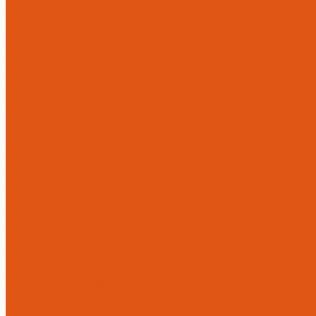
Фотогалерея
Помощь
Покупки
Условия оплаты
Условия доставки
Где купить
Рекомендации
Нам доверяют
Контакты
...
Каталог товаров
Блок переноса форсунок
Защита BETA
Защита KTM/Husqvarna/Gas Gas
Заглушки руля
Защита датчика положения заслонки
Защита ловушки цепи
Защита радиаторов
Защита тормозных дисков
Защита цилиндра сцепления
Крепление на руль
Крышка мощностного клапана
Крышки сцепления
Штуцер для бака