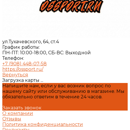
ул.Тухачевского, 64, ст.4
График работы:
ПН-ПТ: 10:00-18:00, СБ-ВС: Выходной
Телефон:
+7 (908) 448-07-58
https://ossport.ru/
Вернуться
Загрузка карты ...
Напишите нам, если у вас возник вопрос по
нашему сайту или обслуживанию в магазине. Мы
обязательно ответим в течение 24 часов.
Написать нам
Заказать звонок
О компании
Отзывы
Политика конфиденциальности
Реквизиты