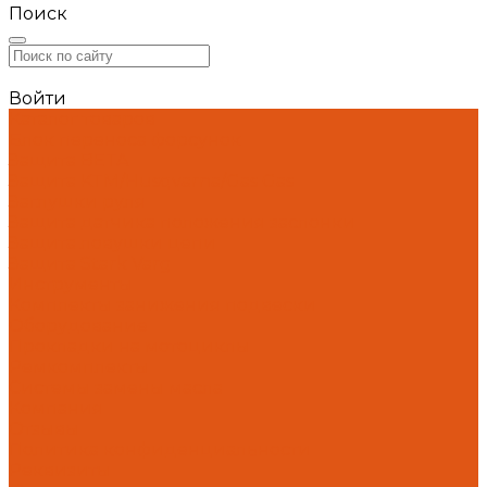
Поиск
Войти
Каталог товаров
Блок переноса форсунок
Защита BETA
Защита KTM/Husqvarna/Gas Gas
Заглушки руля
Защита датчика положения заслонки
Защита ловушки цепи
Защита Stark Varg
Инструменты
Комплекты занижения подвески
Оборудование
Прокладки на мотоциклы
Ремкомплекты
Системы замены масла
Компания
Отзывы
Политика конфиденциальности
Реквизиты