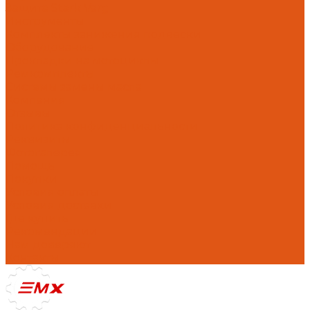
Защита Stark Varg
Инструменты
Комплекты занижения подвески
Оборудование
Прокладки на мотоциклы
Ремкомплекты
Системы замены масла
Компания
Отзывы
Политика конфиденциальности
Реквизиты
Фотогалерея
Помощь
Покупки
Условия оплаты
Условия доставки
Где купить
Рекомендации
Нам доверяют
Контакты