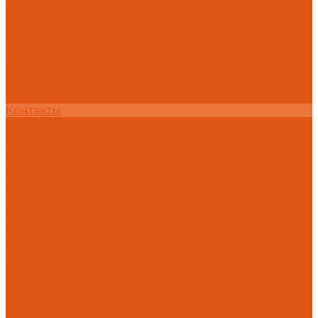
Фотогалерея
Помощь
Покупки
Условия оплаты
Условия доставки
Где купить
Рекомендации
Нам доверяют
Контакты
...
Каталог товаров
Блок переноса форсунок
Защита BETA
Защита KTM/Husqvarna/Gas Gas
Заглушки руля
Защита датчика положения заслонки
Защита ловушки цепи
Защита радиаторов
Защита тормозных дисков
Защита цилиндра сцепления
Крепление на руль
Крышка мощностного клапана
Крышки сцепления
Штуцер для бака